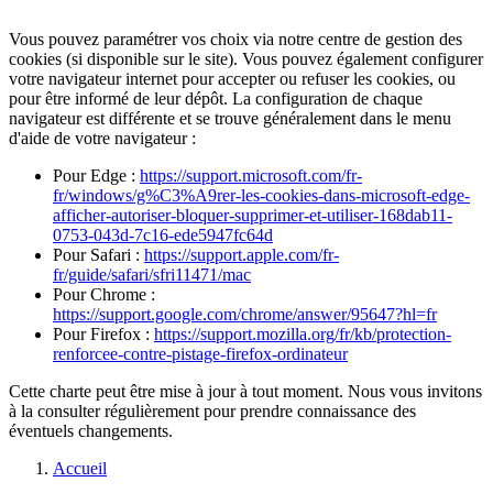
Vous pouvez paramétrer vos choix via notre centre de gestion des
cookies (si disponible sur le site). Vous pouvez également configurer
votre navigateur internet pour accepter ou refuser les cookies, ou
pour être informé de leur dépôt. La configuration de chaque
navigateur est différente et se trouve généralement dans le menu
d'aide de votre navigateur :
Pour Edge :
https://support.microsoft.com/fr-
fr/windows/g%C3%A9rer-les-cookies-dans-microsoft-edge-
afficher-autoriser-bloquer-supprimer-et-utiliser-168dab11-
0753-043d-7c16-ede5947fc64d
Pour Safari :
https://support.apple.com/fr-
fr/guide/safari/sfri11471/mac
Pour Chrome :
https://support.google.com/chrome/answer/95647?hl=fr
Pour Firefox :
https://support.mozilla.org/fr/kb/protection-
renforcee-contre-pistage-firefox-ordinateur
Cette charte peut être mise à jour à tout moment. Nous vous invitons
à la consulter régulièrement pour prendre connaissance des
éventuels changements.
Accueil